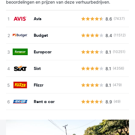
beoordelingen en prijzen van deze verhuurbedrijven.
Avis
8.6
(7437)
G
Budget
8.4
(11512)
G
Europcar
8.1
(10251)
G
Sixt
8.1
(4356)
G
Flizzr
8.1
(479)
G
Rent a car
8.9
(49)
G