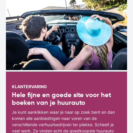
KLANTERVARING
Hele fijne en goede site voor het
boeken van je huurauto
Je kunt aanklikken waar je naar op zoek bent en dan
komen alle aanbiedingen naar voren van de
verschillende verhuurbedrijven ter plekke. Scheelt je
veel werk. Ze vinden echt de goedkoopste huurauto