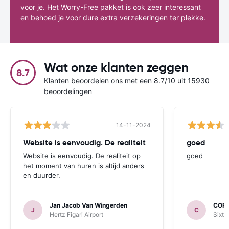
voor je. Het Worry-Free pakket is ook zeer interessant
en behoed je voor dure extra verzekeringen ter plekke.
Wat onze klanten zeggen
8.7
Klanten beoordelen ons met een 8.7/10 uit 15930
beoordelingen
14-11-2024
Website is eenvoudig. De realiteit
goed
Website is eenvoudig. De realiteit op
goed
het moment van huren is altijd anders
en duurder.
Jan Jacob Van Wingerden
COR
J
C
Hertz Figari Airport
Sixt 