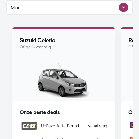
Mini
Suzuki Celerio
Ren
Of gelijkwaardig
Of ge
Onze beste deals
Onze
U-Save Auto Rental
vanaf
/dag