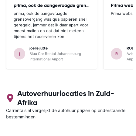
prima, ook de aangevraagde grensovergang
Prima websi
prima, ook de aangevraagde
Prima websit
grensovergang was qua papieren snel
geregeld. jammer dat ik daar apart voor
moest mailen en dat dat niet meteen
tijdens het reserveren kon.
joelle jutte
ROL
j
Bluu Car Rental Johannesburg
R
Avis 
International Airport
Airpo
Autoverhuurlocaties in Zuid-
Afrika
Carrentals.nl vergelijkt de autohuur prijzen op onderstaande
bestemmingen