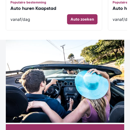
Populaire bestemming
Populaire
Auto huren Kaapstad
Auto hu
vanaf
/dag
Auto zoeken
vanaf
/d