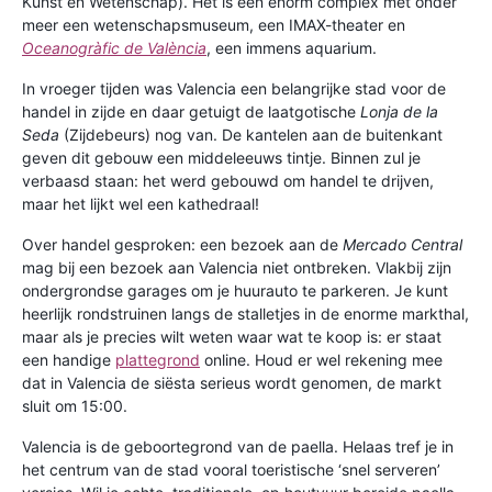
Kunst en Wetenschap). Het is een enorm complex met onder
meer een wetenschapsmuseum, een IMAX-theater en
Oceanogràfic de València
, een immens aquarium.
In vroeger tijden was Valencia een belangrijke stad voor de
handel in zijde en daar getuigt de laatgotische
Lonja de la
Seda
(Zijdebeurs) nog van. De kantelen aan de buitenkant
geven dit gebouw een middeleeuws tintje. Binnen zul je
verbaasd staan: het werd gebouwd om handel te drijven,
maar het lijkt wel een kathedraal!
Over handel gesproken: een bezoek aan de
Mercado Central
mag bij een bezoek aan Valencia niet ontbreken. Vlakbij zijn
ondergrondse garages om je huurauto te parkeren. Je kunt
heerlijk rondstruinen langs de stalletjes in de enorme markthal,
maar als je precies wilt weten waar wat te koop is: er staat
een handige
plattegrond
online. Houd er wel rekening mee
dat in Valencia de siësta serieus wordt genomen, de markt
sluit om 15:00.
Valencia is de geboortegrond van de paella. Helaas tref je in
het centrum van de stad vooral toeristische ‘snel serveren’