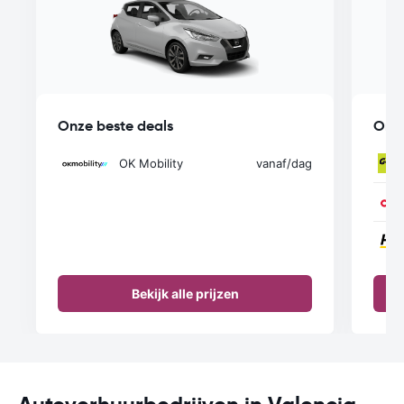
Onze beste deals
Onze
OK Mobility
vanaf
/dag
Bekijk alle prijzen