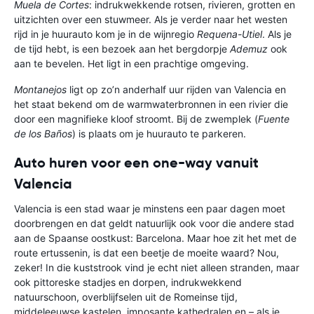
Muela de Cortes
: indrukwekkende rotsen, rivieren, grotten en
uitzichten over een stuwmeer. Als je verder naar het westen
rijd in je huurauto kom je in de wijnregio
Requena-Utiel
. Als je
de tijd hebt, is een bezoek aan het bergdorpje
Ademuz
ook
aan te bevelen. Het ligt in een prachtige omgeving.
Montanejos
ligt op zo’n anderhalf uur rijden van Valencia en
het staat bekend om de warmwaterbronnen in een rivier die
door een magnifieke kloof stroomt. Bij de zwemplek (
Fuente
de los Baños
) is plaats om je huurauto te parkeren.
Auto huren voor een one-way vanuit
Valencia
Valencia is een stad waar je minstens een paar dagen moet
doorbrengen en dat geldt natuurlijk ook voor die andere stad
aan de Spaanse oostkust: Barcelona. Maar hoe zit het met de
route ertussenin, is dat een beetje de moeite waard? Nou,
zeker! In die kuststrook vind je echt niet alleen stranden, maar
ook pittoreske stadjes en dorpen, indrukwekkend
natuurschoon, overblijfselen uit de Romeinse tijd,
middeleeuwse kastelen, imposante kathedralen en – als je