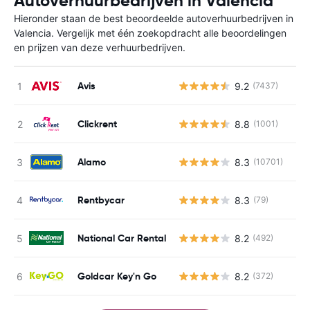
Autoverhuurbedrijven in Valencia
Hieronder staan de best beoordeelde autoverhuurbedrijven in
Valencia. Vergelijk met één zoekopdracht alle beoordelingen
en prijzen van deze verhuurbedrijven.
Avis
9.2
(7437)
Clickrent
8.8
(1001)
Alamo
8.3
(10701)
Rentbycar
8.3
(79)
National Car Rental
8.2
(492)
Goldcar Key'n Go
8.2
(372)