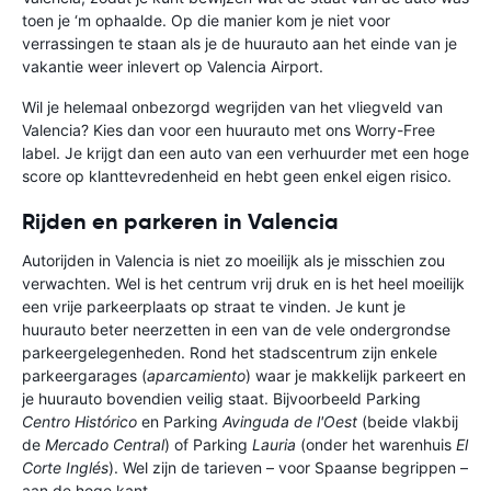
toen je ‘m ophaalde. Op die manier kom je niet voor
verrassingen te staan als je de huurauto aan het einde van je
vakantie weer inlevert op Valencia Airport.
Wil je helemaal onbezorgd wegrijden van het vliegveld van
Valencia? Kies dan voor een huurauto met ons Worry-Free
label. Je krijgt dan een auto van een verhuurder met een hoge
score op klanttevredenheid en hebt geen enkel eigen risico.
Rijden en parkeren in Valencia
Autorijden in Valencia is niet zo moeilijk als je misschien zou
verwachten. Wel is het centrum vrij druk en is het heel moeilijk
een vrije parkeerplaats op straat te vinden. Je kunt je
huurauto beter neerzetten in een van de vele ondergrondse
parkeergelegenheden. Rond het stadscentrum zijn enkele
parkeergarages (
aparcamiento
) waar je makkelijk parkeert en
je huurauto bovendien veilig staat. Bijvoorbeeld Parking
Centro Histórico
en Parking
Avinguda de l'Oest
(beide vlakbij
de
Mercado Central
) of Parking
Lauria
(onder het warenhuis
El
Corte Inglés
). Wel zijn de tarieven – voor Spaanse begrippen –
aan de hoge kant.