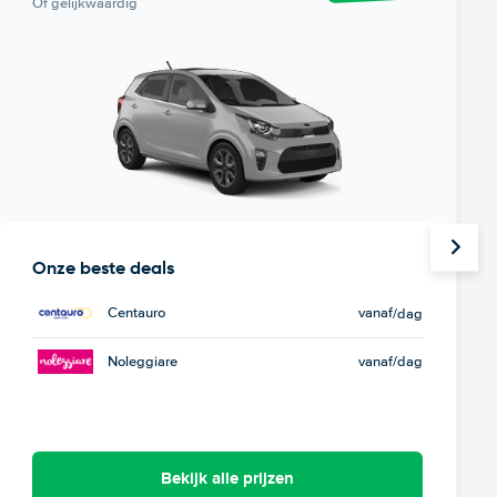
Of gelijkwaardig
Onze beste deals
Centauro
vanaf
/dag
Noleggiare
vanaf
/dag
Bekijk alle prijzen