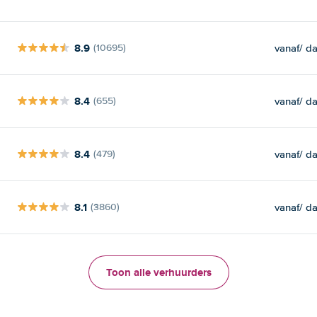
8.9
vanaf
/ d
(10695)
8.4
vanaf
/ d
(655)
8.4
vanaf
/ d
(479)
8.1
vanaf
/ d
(3860)
Toon alle verhuurders