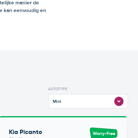
telijke manier de
 Je kan eenvoudig en
AUTOTYPE
Mini
Kia Picanto
Worry-Free