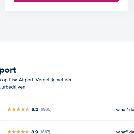
port
op Pisa Airport. Vergelijk met één
uurbedrijven.
9.2
vanaf
/ d
(6965)
8.9
vanaf
/ d
(1867)