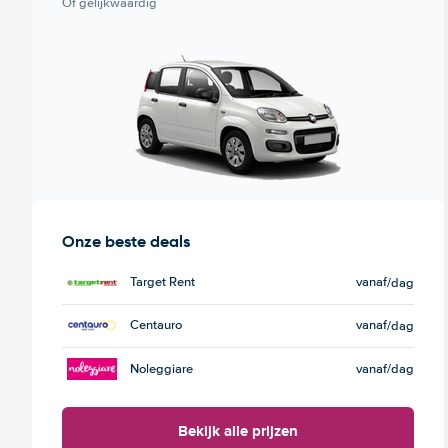
Of gelijkwaardig
Onze beste deals
Target Rent
vanaf
/dag
Centauro
vanaf
/dag
Noleggiare
vanaf
/dag
Bekijk alle prijzen