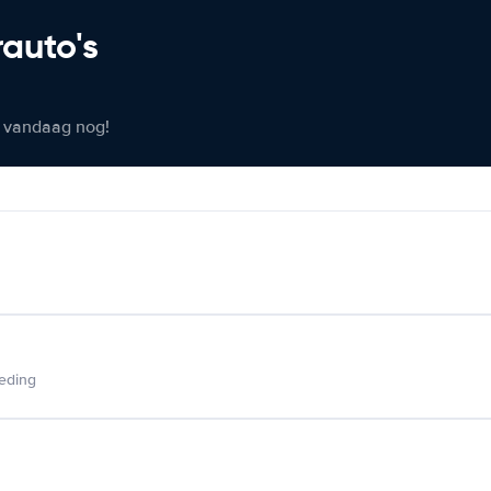
rauto's
er vandaag nog!
ieding