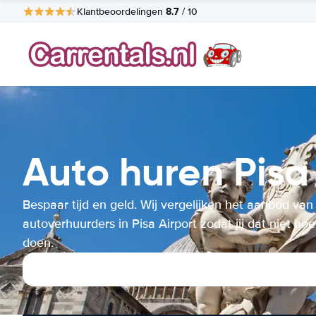
8.7
Klantbeoordelingen
/ 10
Auto huren Pisa
Bespaar tijd en geld. Wij vergelijken het aanbod van
autoverhuurders in Pisa Airport zodat jij dat niet hoe
doen.