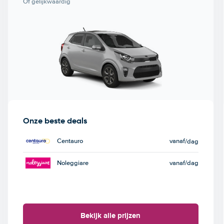
Of gelijkwaardig
Onze beste deals
Centauro
vanaf
/dag
Noleggiare
vanaf
/dag
Bekijk alle prijzen