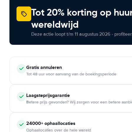
Tot 20% korting op huu
wereldwijd
Deze actie loopt t/m 11 augustus 2026 - profite
Gratis annuleren
Tot 48 uur voor aanvang van de boekingsperiode
Laagsteprijsgarantie
Betere prijs gevonden? Wij zorgen voor een betere aanb
24000+ ophaallocaties
Ophaallocaties over de hele wereld