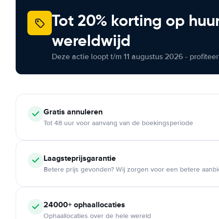
Tot 20% korting op huu
wereldwijd
Deze actie loopt t/m 11 augustus 2026 - profite
Gratis annuleren
Tot 48 uur voor aanvang van de boekingsperiode
Laagsteprijsgarantie
Betere prijs gevonden? Wij zorgen voor een betere aanb
24000+ ophaallocaties
Ophaallocaties over de hele wereld