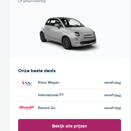
Of gelijkwaardig
Onze beste deals
Klass Wagen
vanaf
/dag
International PT
vanaf
/dag
Record Go
vanaf
/dag
Bekijk alle prijzen