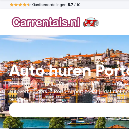
8.7
Klantbeoordelingen
/ 10
Auto huren Port
Bespaar tijd en geld. Wij vergelijken het aanbod van
autoverhuurders in Porto Airport zodat jij dat niet ho
te doen.