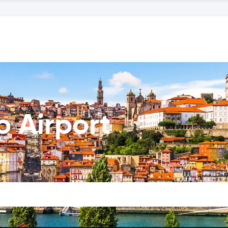
o Airport
eft