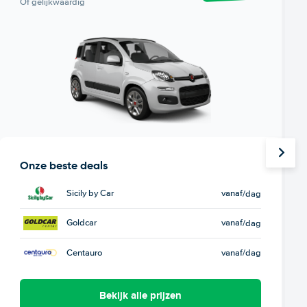
Of gelijkwaardig
Onze beste deals
Sicily by Car
vanaf
/dag
Goldcar
vanaf
/dag
Centauro
vanaf
/dag
Bekijk alle prijzen