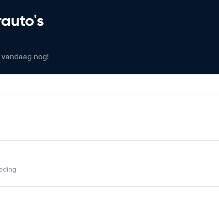
rauto's
er vandaag nog!
ieding