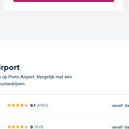
rport
op Porto Airport. Vergelijk met één
uurbedrijven.
9.1
vanaf
/ d
(6965)
9
vanaf
/ d
(823)