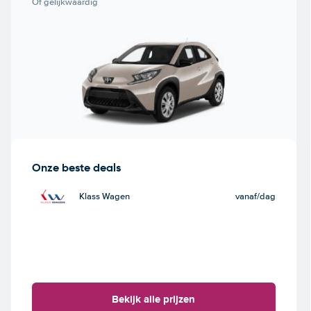
Of gelijkwaardig
Onze beste deals
Klass Wagen
vanaf
/dag
Bekijk alle prijzen