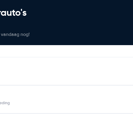
rauto's
er vandaag nog!
ieding