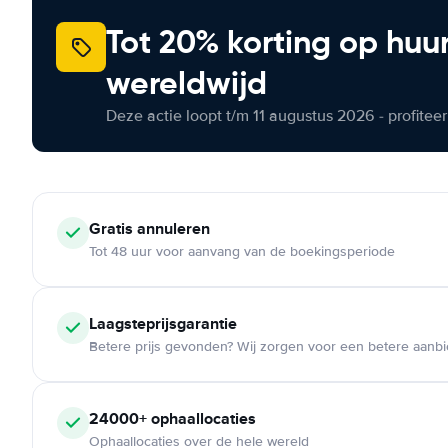
Tot 20% korting op huu
wereldwijd
Deze actie loopt t/m 11 augustus 2026 - profite
Gratis annuleren
Tot 48 uur voor aanvang van de boekingsperiode
Laagsteprijsgarantie
Betere prijs gevonden? Wij zorgen voor een betere aanb
24000+ ophaallocaties
Ophaallocaties over de hele wereld