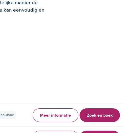
telijke manier de
 Je kan eenvoudig en
Meer informatie
Zoek en boek
schikbaar