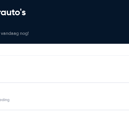
rauto's
er vandaag nog!
ieding