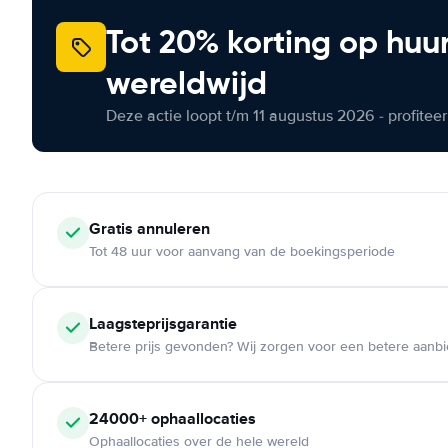
Tot 20% korting op huu
wereldwijd
Deze actie loopt t/m 11 augustus 2026 - profite
Gratis annuleren
Tot 48 uur voor aanvang van de boekingsperiode
Laagsteprijsgarantie
Betere prijs gevonden? Wij zorgen voor een betere aanb
24000+ ophaallocaties
Ophaallocaties over de hele wereld