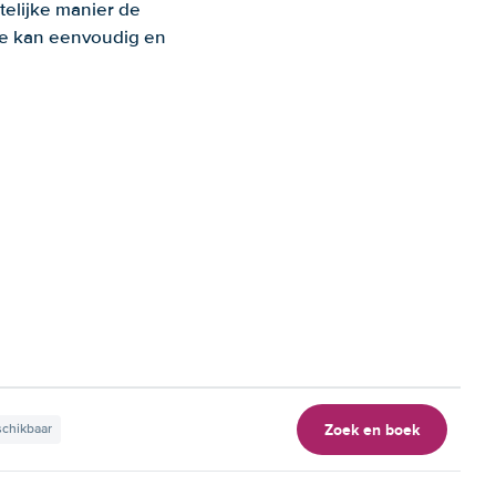
telijke manier de
 Je kan eenvoudig en
Zoek en boek
schikbaar