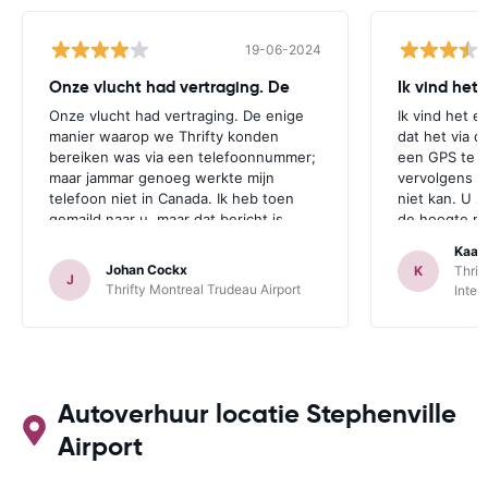
19-06-2024
Onze vlucht had vertraging. De
Ik vind het
Onze vlucht had vertraging. De enige
Ik vind het e
manier waarop we Thrifty konden
dat het via d
bereiken was via een telefoonnummer;
een GPS te r
maar jammar genoeg werkte mijn
vervolgens aa
telefoon niet in Canada. Ik heb toen
niet kan. U z
gemaild naar u, maar dat bericht is
de hoogte mo
jammer genoeg te laat aangekomen.
zichzelf idio
Kaat
Deze opmerking geldt zowel voor
een GPS bij 
Johan Cockx
K
Thrif
J
Thrifte als voor u: het zou fijn zijn om
is. Dan heeft
Thrifty Montreal Trudeau Airport
Inter
op een andere manier contact te
mogelijkheid
kunnen nemen, bvb via mail, whatsapp,
te maken.
website chat, ..., gelijk welk kanaal dat
ook over Wifi werkt.
Autoverhuur locatie Stephenville
Airport