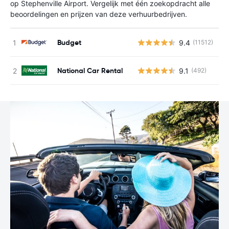
op Stephenville Airport. Vergelijk met één zoekopdracht alle
beoordelingen en prijzen van deze verhuurbedrijven.
Budget
9.4
(11512)
G
National Car Rental
9.1
(492)
G