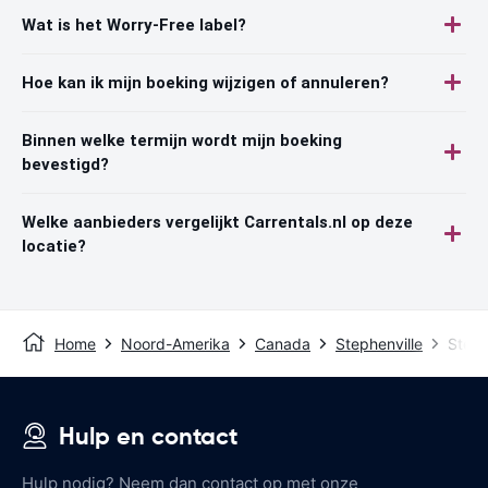
Wat is het Worry-Free label?
Hoe kan ik mijn boeking wijzigen of annuleren?
Binnen welke termijn wordt mijn boeking
bevestigd?
Welke aanbieders vergelijkt Carrentals.nl op deze
locatie?
Home
Noord-Amerika
Canada
Stephenville
Steph
Hulp en contact
Hulp nodig? Neem dan contact op met onze