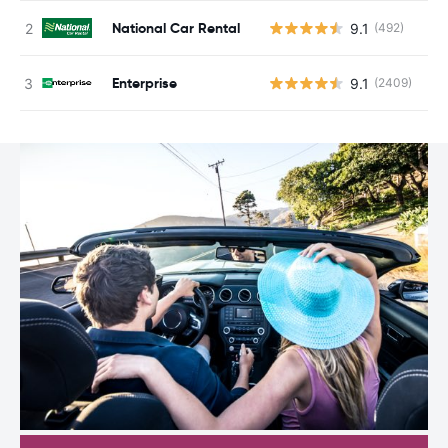
National Car Rental
9.1
(492)
G
Enterprise
9.1
(2409)
G