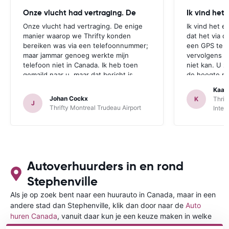
Onze vlucht had vertraging. De
Ik vind het
Onze vlucht had vertraging. De enige
Ik vind het e
manier waarop we Thrifty konden
dat het via d
bereiken was via een telefoonnummer;
een GPS te r
maar jammar genoeg werkte mijn
vervolgens aa
telefoon niet in Canada. Ik heb toen
niet kan. U z
gemaild naar u, maar dat bericht is
de hoogte mo
jammer genoeg te laat aangekomen.
zichzelf idio
Kaat
Deze opmerking geldt zowel voor
een GPS bij 
Johan Cockx
K
Thrif
J
Thrifte als voor u: het zou fijn zijn om
is. Dan heeft
Thrifty Montreal Trudeau Airport
Inter
op een andere manier contact te
mogelijkheid
kunnen nemen, bvb via mail, whatsapp,
te maken.
website chat, ..., gelijk welk kanaal dat
ook over Wifi werkt.
Autoverhuurders in en rond
Stephenville
Als je op zoek bent naar een huurauto in Canada, maar in een
andere stad dan Stephenville, klik dan door naar de
Auto
huren Canada
, vanuit daar kun je een keuze maken in welke
stad in Canada je een auto huren wilt.