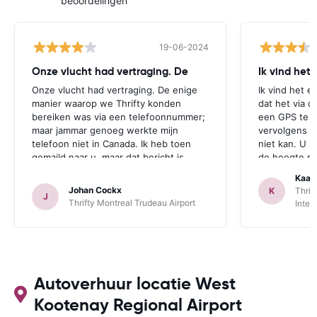
beoordelingen
19-06-2024
Onze vlucht had vertraging. De
Ik vind het
Onze vlucht had vertraging. De enige
Ik vind het e
manier waarop we Thrifty konden
dat het via d
bereiken was via een telefoonnummer;
een GPS te r
maar jammar genoeg werkte mijn
vervolgens aa
telefoon niet in Canada. Ik heb toen
niet kan. U z
gemaild naar u, maar dat bericht is
de hoogte mo
jammer genoeg te laat aangekomen.
zichzelf idio
Kaat
Deze opmerking geldt zowel voor
een GPS bij 
Johan Cockx
K
Thrif
J
Thrifte als voor u: het zou fijn zijn om
is. Dan heeft
Thrifty Montreal Trudeau Airport
Inter
op een andere manier contact te
mogelijkheid
kunnen nemen, bvb via mail, whatsapp,
te maken.
website chat, ..., gelijk welk kanaal dat
ook over Wifi werkt.
Autoverhuur locatie West
Kootenay Regional Airport