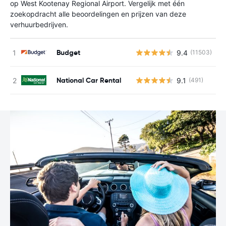
op West Kootenay Regional Airport. Vergelijk met één
zoekopdracht alle beoordelingen en prijzen van deze
verhuurbedrijven.
Budget
9.4
(11503)
G
National Car Rental
9.1
(491)
G