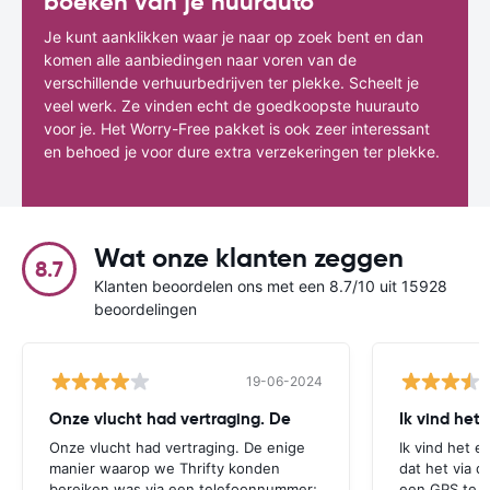
boeken van je huurauto
Je kunt aanklikken waar je naar op zoek bent en dan
komen alle aanbiedingen naar voren van de
verschillende verhuurbedrijven ter plekke. Scheelt je
veel werk. Ze vinden echt de goedkoopste huurauto
voor je. Het Worry-Free pakket is ook zeer interessant
en behoed je voor dure extra verzekeringen ter plekke.
Wat onze klanten zeggen
8.7
Klanten beoordelen ons met een 8.7/10 uit 15928
beoordelingen
19-06-2024
Onze vlucht had vertraging. De
Ik vind het
Onze vlucht had vertraging. De enige
Ik vind het e
manier waarop we Thrifty konden
dat het via d
bereiken was via een telefoonnummer;
een GPS te r