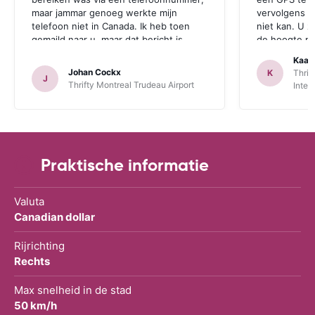
maar jammar genoeg werkte mijn
vervolgens aa
telefoon niet in Canada. Ik heb toen
niet kan. U z
gemaild naar u, maar dat bericht is
de hoogte mo
jammer genoeg te laat aangekomen.
zichzelf idio
Kaat
Deze opmerking geldt zowel voor
een GPS bij 
Johan Cockx
K
Thrif
J
Thrifte als voor u: het zou fijn zijn om
is. Dan heeft
Thrifty Montreal Trudeau Airport
Inter
op een andere manier contact te
mogelijkheid
kunnen nemen, bvb via mail, whatsapp,
te maken.
website chat, ..., gelijk welk kanaal dat
ook over Wifi werkt.
Praktische informatie
Valuta
Canadian dollar
Rijrichting
Rechts
Max snelheid in de stad
50 km/h