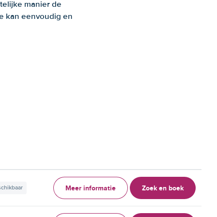
telijke manier de
 Je kan eenvoudig en
Meer informatie
Zoek en boek
schikbaar