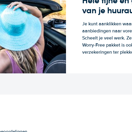
Hele fijne e
van je huura
Je kunt aanklikken waa
aanbiedingen naar voren
Scheelt je veel werk. Z
Worry-Free pakket is oo
verzekeringen ter plekk
 beoordelingen