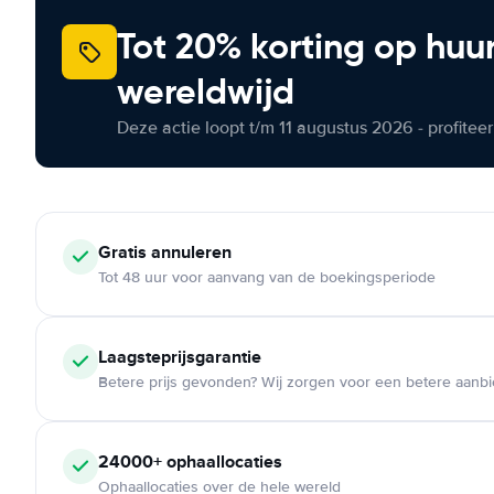
Tot 20% korting op huu
wereldwijd
Deze actie loopt t/m 11 augustus 2026 - profite
Gratis annuleren
Tot 48 uur voor aanvang van de boekingsperiode
Laagsteprijsgarantie
Betere prijs gevonden? Wij zorgen voor een betere aanb
24000+ ophaallocaties
Ophaallocaties over de hele wereld