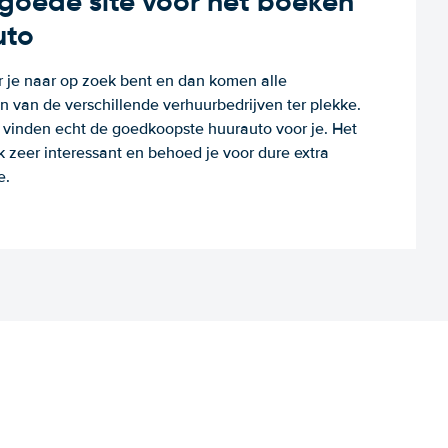
n goede site voor het boeken
uto
r je naar op zoek bent en dan komen alle
 van de verschillende verhuurbedrijven ter plekke.
e vinden echt de goedkoopste huurauto voor je. Het
k zeer interessant en behoed je voor dure extra
e.