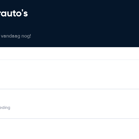
rauto's
er vandaag nog!
ieding