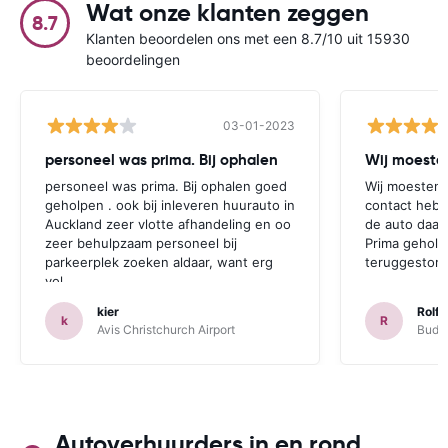
Wat onze klanten zeggen
8.7
Klanten beoordelen ons met een 8.7/10 uit 15930
beoordelingen
03-01-2023
personeel was prima. Bij ophalen
Wij moesten
personeel was prima. Bij ophalen goed
Wij moesten 
geholpen . ook bij inleveren huurauto in
contact hebb
Auckland zeer vlotte afhandeling en oo
de auto daar 
zeer behulpzaam personeel bij
Prima geholp
parkeerplek zoeken aldaar, want erg
teruggestort.
vol.
kier
Rolf 
k
R
Avis Christchurch Airport
Budge
Autoverhuurders in en rond