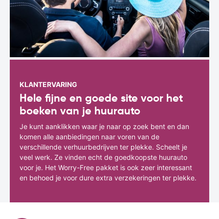
KLANTERVARING
Hele fijne en goede site voor het
boeken van je huurauto
Je kunt aanklikken waar je naar op zoek bent en dan
komen alle aanbiedingen naar voren van de
verschillende verhuurbedrijven ter plekke. Scheelt je
veel werk. Ze vinden echt de goedkoopste huurauto
voor je. Het Worry-Free pakket is ook zeer interessant
en behoed je voor dure extra verzekeringen ter plekke.