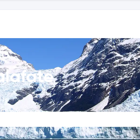
alafate
t te