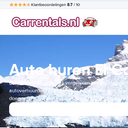
8.7
Klantbeoordelingen
/ 10
Auto huren El C
Bespaar tijd en geld. Wij vergelijken het aanbod van
autoverhuurders in El Calafate zodat jij dat niet hoef
doen.