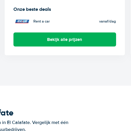
Onze beste deals
Rent a car
vanaf
/dag
Bekijk alle prijzen
fate
in El Calafate. Vergelijk met één
uurbedrijven.