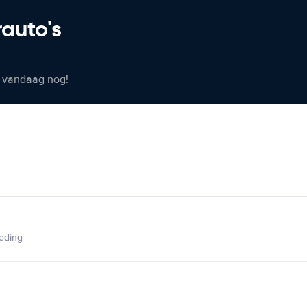
rauto's
er vandaag nog!
ieding