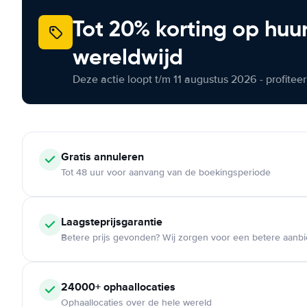
Tot 20% korting op huu
wereldwijd
Deze actie loopt t/m 11 augustus 2026 - profite
Gratis annuleren
Tot 48 uur voor aanvang van de boekingsperiode
Laagsteprijsgarantie
Betere prijs gevonden? Wij zorgen voor een betere aanb
24000+ ophaallocaties
Ophaallocaties over de hele wereld