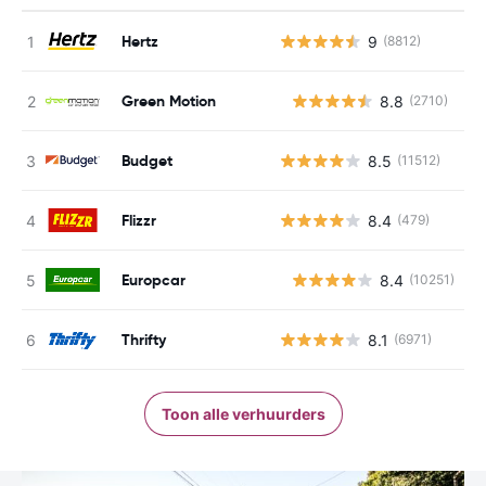
Hertz
9
(8812)
Green Motion
8.8
(2710)
G
Budget
8.5
(11512)
Flizzr
8.4
(479)
Europcar
8.4
(10251)
G
Thrifty
8.1
(6971)
Toon alle verhuurders