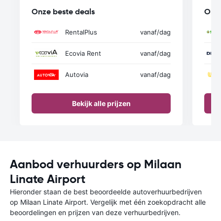
Onze beste deals
Onze
RentalPlus
vanaf
/dag
Ecovia Rent
vanaf
/dag
Autovia
vanaf
/dag
Bekijk alle prijzen
Aanbod verhuurders op Milaan
Linate Airport
Hieronder staan de best beoordeelde autoverhuurbedrijven
op Milaan Linate Airport. Vergelijk met één zoekopdracht alle
beoordelingen en prijzen van deze verhuurbedrijven.