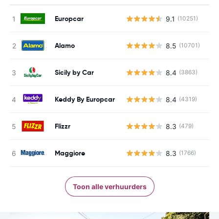
Europcar
9.1
(10251)
Alamo
8.5
(10701)
Sicily by Car
8.4
(3863)
Keddy By Europcar
8.4
(4319)
Flizzr
8.3
(479)
Maggiore
8.3
(1766)
Toon alle verhuurders