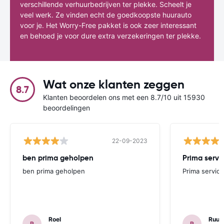
verschillende verhuurbedrijven ter plekke. Scheelt je
veel werk. Ze vinden echt de goedkoopste huurauto
voor je. Het Worry-Free pakket is ook zeer interessant
en behoed je voor dure extra verzekeringen ter plekke.
Wat onze klanten zeggen
8.7
Klanten beoordelen ons met een 8.7/10 uit 15930
beoordelingen
22-09-2023
ben prima geholpen
ben prima geholpen
Prima service
Roel
Ruud
R
R