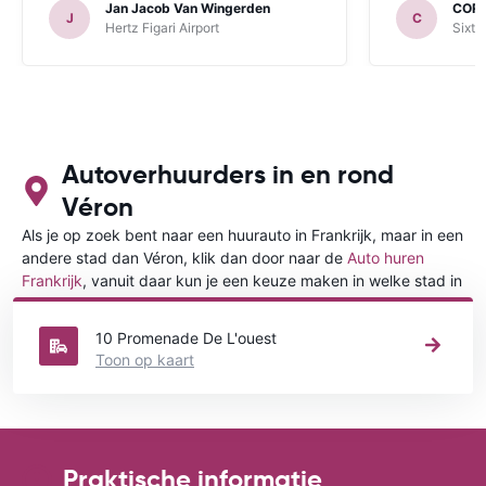
Jan Jacob Van Wingerden
COR
J
C
Hertz Figari Airport
Sixt 
Autoverhuurders in en rond
Véron
Als je op zoek bent naar een huurauto in Frankrijk, maar in een
andere stad dan Véron, klik dan door naar de
Auto huren
Frankrijk
, vanuit daar kun je een keuze maken in welke stad in
Frankrijk je een auto huren wilt.
10 Promenade De L'ouest
Toon op kaart
Praktische informatie