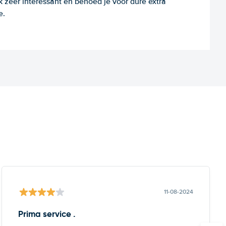
k zeer interessant en behoed je voor dure extra
e.
11-08-2024
Prima service .