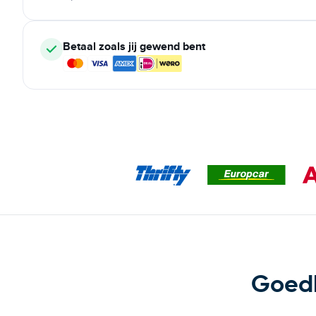
Betaal zoals jij gewend bent
Goedk