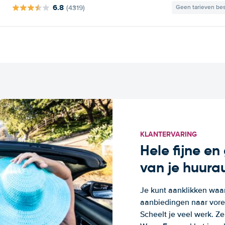
6.8
(4319)
Geen tarieven be
KLANTERVARING
Hele fijne e
van je huura
Je kunt aanklikken waa
aanbiedingen naar voren
Scheelt je veel werk. Z