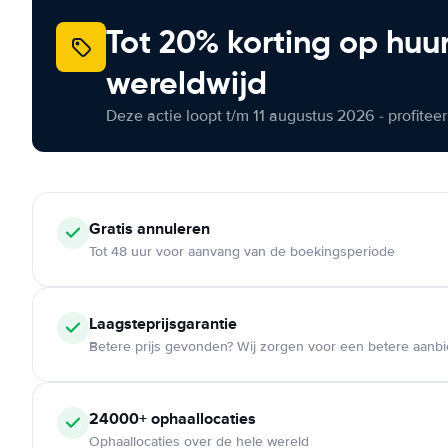
Tot 20% korting op huu
wereldwijd
Deze actie loopt t/m 11 augustus 2026 - profite
Gratis annuleren
Tot 48 uur voor aanvang van de boekingsperiode
Laagsteprijsgarantie
Betere prijs gevonden? Wij zorgen voor een betere aanb
24000+ ophaallocaties
Ophaallocaties over de hele wereld