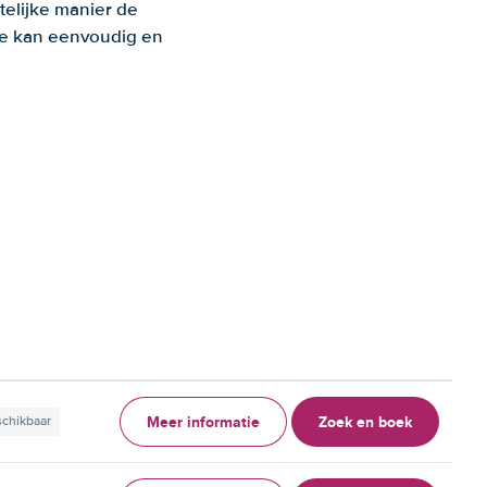
telijke manier de
 Je kan eenvoudig en
Meer informatie
Zoek en boek
schikbaar