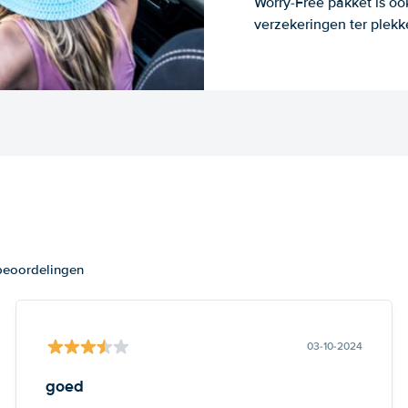
Worry-Free pakket is oo
verzekeringen ter plekk
 beoordelingen
03-10-2024
goed