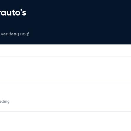
rauto's
er vandaag nog!
ieding