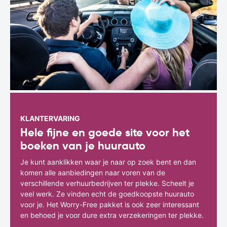
KLANTERVARING
Hele fijne en goede site voor het
boeken van je huurauto
Je kunt aanklikken waar je naar op zoek bent en dan
komen alle aanbiedingen naar voren van de
verschillende verhuurbedrijven ter plekke. Scheelt je
veel werk. Ze vinden echt de goedkoopste huurauto
voor je. Het Worry-Free pakket is ook zeer interessant
en behoed je voor dure extra verzekeringen ter plekke.