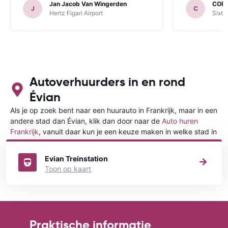
Jan Jacob Van Wingerden
COR
J
C
Hertz Figari Airport
Sixt 
Autoverhuurders in en rond
Évian
Als je op zoek bent naar een huurauto in Frankrijk, maar in een
andere stad dan Évian, klik dan door naar de
Auto huren
Frankrijk
, vanuit daar kun je een keuze maken in welke stad in
Frankrijk je een auto huren wilt.
Evian Treinstation
Toon op kaart
Praktische informatie