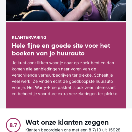
KLANTERVARING
Hele fijne en goede site voor het
boeken van je huurauto
Je kunt aanklikken waar je naar op zoek bent en dan
komen alle aanbiedingen naar voren van de
verschillende verhuurbedrijven ter plekke. Scheelt je
veel werk. Ze vinden echt de goedkoopste huurauto
voor je. Het Worry-Free pakket is ook zeer interessant
en behoed je voor dure extra verzekeringen ter plekke.
Wat onze klanten zeggen
8.7
Klanten beoordelen ons met een 8.7/10 uit 15928