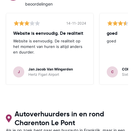
beoordelingen
14-11-2024
Website is eenvoudig. De realiteit
goed
Website is eenvoudig. De realiteit op
goed
het moment van huren is altijd anders
en duurder.
Jan Jacob Van Wingerden
COR
J
C
Hertz Figari Airport
Sixt 
Autoverhuurders in en rond
Charenton Le Pont
Als je op zoek bent naar een huurauto in Frankrijk, maar in een