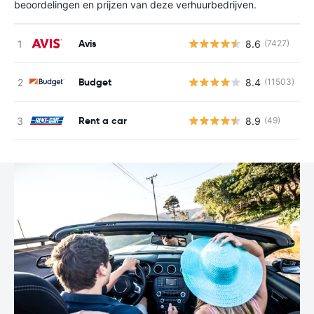
beoordelingen en prijzen van deze verhuurbedrijven.
Avis
8.6
(7427)
G
Budget
8.4
(11503)
G
Rent a car
8.9
(49)
G