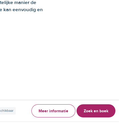
telijke manier de
 Je kan eenvoudig en
Meer informatie
Zoek en boek
schikbaar