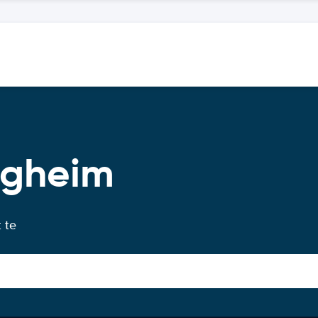
igheim
 te