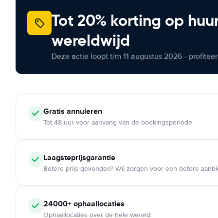
Tot 20% korting op huu
wereldwijd
Deze actie loopt t/m 11 augustus 2026 - profite
Gratis annuleren
Tot 48 uur voor aanvang van de boekingsperiode
Laagsteprijsgarantie
Betere prijs gevonden? Wij zorgen voor een betere aanb
24000+ ophaallocaties
Ophaallocaties over de hele wereld