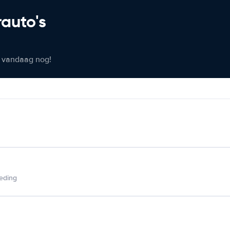
rauto's
er vandaag nog!
ieding