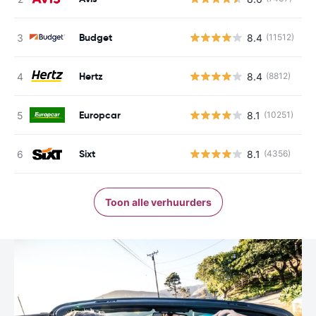
Budget
8.4
(11512)
G
Hertz
8.4
(8812)
G
Europcar
8.1
(10251)
G
Sixt
8.1
(4356)
G
Toon alle verhuurders