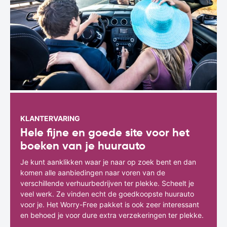
KLANTERVARING
Hele fijne en goede site voor het
boeken van je huurauto
Je kunt aanklikken waar je naar op zoek bent en dan
komen alle aanbiedingen naar voren van de
verschillende verhuurbedrijven ter plekke. Scheelt je
veel werk. Ze vinden echt de goedkoopste huurauto
voor je. Het Worry-Free pakket is ook zeer interessant
en behoed je voor dure extra verzekeringen ter plekke.