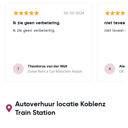
05-05-2024
Ik zie geen verbetering.
niet teveel
Ik zie geen verbetering.
niet teveel e
Theodorus van der Walt
Alex
T
A
Dollar Rent a Car München Airport
OK Mo
Autoverhuur locatie Koblenz
Train Station