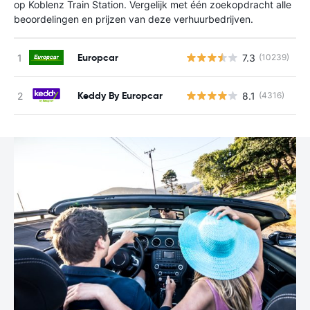
op Koblenz Train Station. Vergelijk met één zoekopdracht alle
beoordelingen en prijzen van deze verhuurbedrijven.
Europcar
7.3
(10239)
G
Keddy By Europcar
8.1
(4316)
G