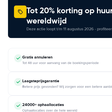
Tot 20% korting op huu
wereldwijd
Deze actie loopt t/m 11 augustus 2026 - profite
Gratis annuleren
Tot 48 uur voor aanvang van de boekingsperiode
Laagsteprijsgarantie
Betere prijs gevonden? Wij zorgen voor een betere aanb
24000+ ophaallocaties
Ophaallocaties over de hele wereld