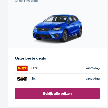
Of gelijkwaardig
Onze beste deals
Flizzr
vanaf
/dag
Sixt
vanaf
/dag
Bekijk alle prijzen