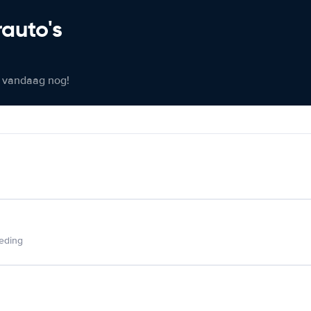
rauto's
er vandaag nog!
ieding