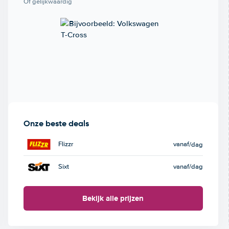
Of gelijkwaardig
Onze beste deals
Flizzr
vanaf
/dag
Sixt
vanaf
/dag
Bekijk alle prijzen