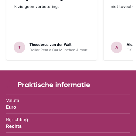
Ik zie geen verbetering.
niet teveel e
Theodorus van der Walt
Alex
T
A
Dollar Rent a Car München Airport
OK Mo
Praktische informatie
Valuta
Euro
Rijrichting
Rechts