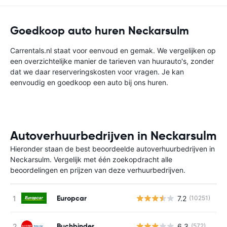
Goedkoop auto huren Neckarsulm
Carrentals.nl staat voor eenvoud en gemak. We vergelijken op
een overzichtelijke manier de tarieven van huurauto's, zonder
dat we daar reserveringskosten voor vragen. Je kan
eenvoudig en goedkoop een auto bij ons huren.
Autoverhuurbedrijven in Neckarsulm
Hieronder staan de best beoordeelde autoverhuurbedrijven in
Neckarsulm. Vergelijk met één zoekopdracht alle
beoordelingen en prijzen van deze verhuurbedrijven.
Europcar
7.2
(10251)
G
Buchbinder
6.3
(572)
G