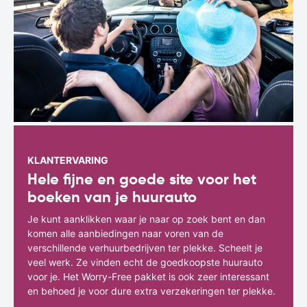
KLANTERVARING
Hele fijne en goede site voor het
boeken van je huurauto
Je kunt aanklikken waar je naar op zoek bent en dan
komen alle aanbiedingen naar voren van de
verschillende verhuurbedrijven ter plekke. Scheelt je
veel werk. Ze vinden echt de goedkoopste huurauto
voor je. Het Worry-Free pakket is ook zeer interessant
en behoed je voor dure extra verzekeringen ter plekke.