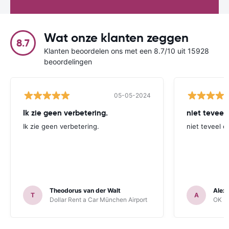
Wat onze klanten zeggen
8.7
Klanten beoordelen ons met een 8.7/10 uit 15928
beoordelingen
05-05-2024
Ik zie geen verbetering.
niet teveel
Ik zie geen verbetering.
niet teveel e
Theodorus van der Walt
Alex
T
A
Dollar Rent a Car München Airport
OK Mo