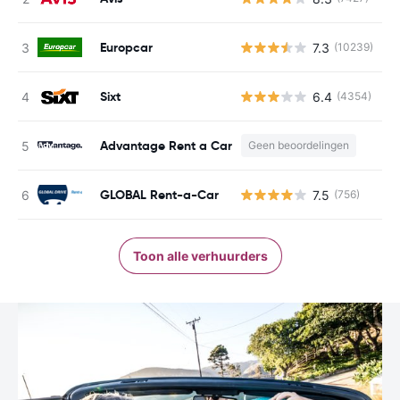
Europcar
7.3
(10239)
G
Sixt
6.4
(4354)
G
Advantage Rent a Car
Geen beoordelingen
GLOBAL Rent-a-Car
7.5
(756)
G
Toon alle verhuurders