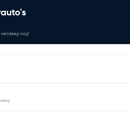
rauto's
er vandaag nog!
ieding