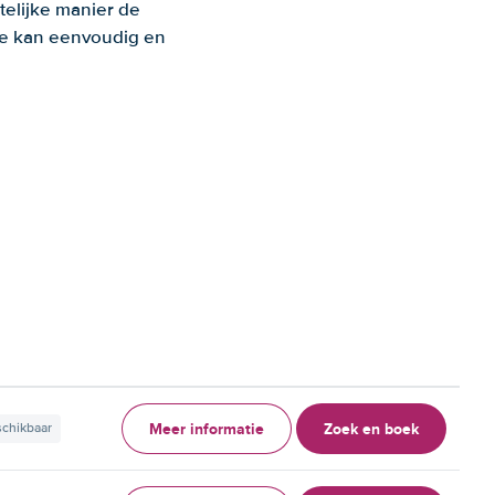
telijke manier de
 Je kan eenvoudig en
Meer informatie
Zoek en boek
schikbaar