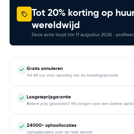
Tot 20% korting op huu
wereldwijd
Deze actie loopt t/m 11 augustus 2026 - profite
Gratis annuleren
Tot 48 uur voor aanvang van de boekingsperiode
Laagsteprijsgarantie
Betere prijs gevonden? Wij zorgen voor een betere aanb
24000+ ophaallocaties
Ophaallocaties over de hele wereld