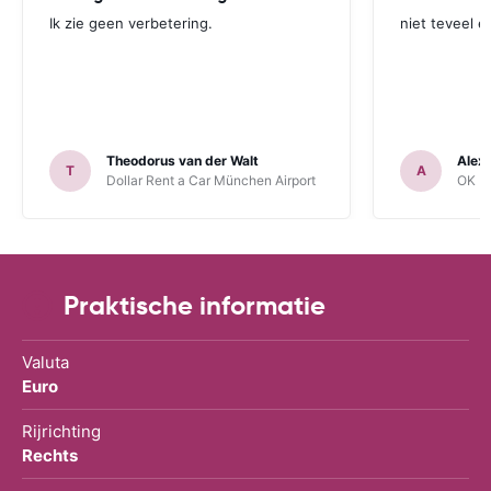
Ik zie geen verbetering.
niet teveel e
Theodorus van der Walt
Alex
T
A
Dollar Rent a Car München Airport
OK Mo
Praktische informatie
Valuta
Euro
Rijrichting
Rechts