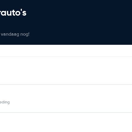
rauto's
er vandaag nog!
ieding