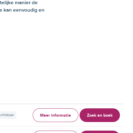
telijke manier de
 Je kan eenvoudig en
Meer informatie
Zoek en boek
schikbaar