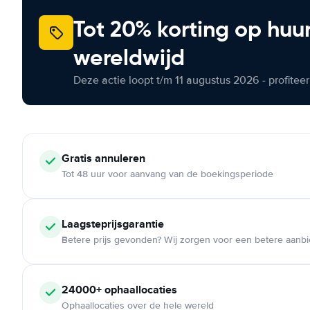
Tot 20% korting op huu
wereldwijd
Deze actie loopt t/m 11 augustus 2026 - profite
Gratis annuleren
Tot 48 uur voor aanvang van de boekingsperiode
Laagsteprijsgarantie
Betere prijs gevonden? Wij zorgen voor een betere aanb
24000+ ophaallocaties
Ophaallocaties over de hele wereld