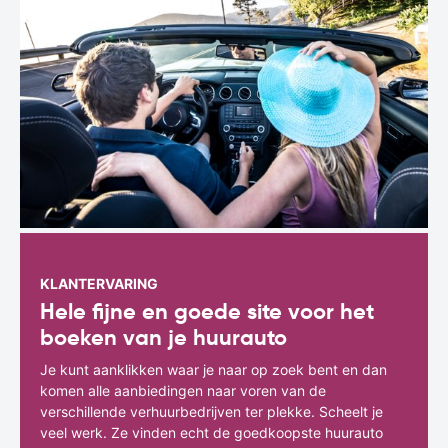
KLANTERVARING
Hele fijne en goede site voor het
boeken van je huurauto
Je kunt aanklikken waar je naar op zoek bent en dan
komen alle aanbiedingen naar voren van de
verschillende verhuurbedrijven ter plekke. Scheelt je
veel werk. Ze vinden echt de goedkoopste huurauto