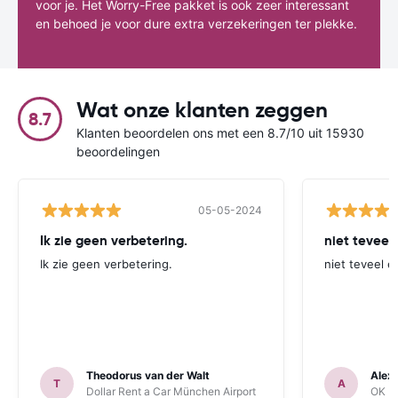
voor je. Het Worry-Free pakket is ook zeer interessant
en behoed je voor dure extra verzekeringen ter plekke.
Wat onze klanten zeggen
8.7
Klanten beoordelen ons met een 8.7/10 uit 15930
beoordelingen
05-05-2024
Ik zie geen verbetering.
niet teveel
Ik zie geen verbetering.
niet teveel e
Theodorus van der Walt
Alex
T
A
Dollar Rent a Car München Airport
OK Mo