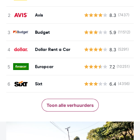
Avis
8.3
(7437)
G
Budget
5.9
(11512)
G
Dollar Rent a Car
8.3
(5291)
G
Europcar
7.2
(10251)
G
Sixt
6.4
(4356)
G
Toon alle verhuurders