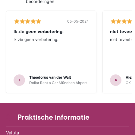
beoordelingen
05-05-2024
Ik zie geen verbetering.
niet teveel
Ik zie geen verbetering.
niet teveel e
Theodorus van der Walt
Alex
T
A
Dollar Rent a Car München Airport
OK Mo
Praktische informatie
Valuta