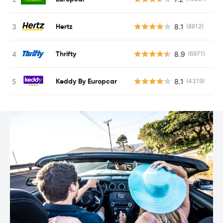
Hertz
8.1
(8812)
G
Thrifty
8.9
(6971)
G
Keddy By Europcar
8.1
(4319)
G