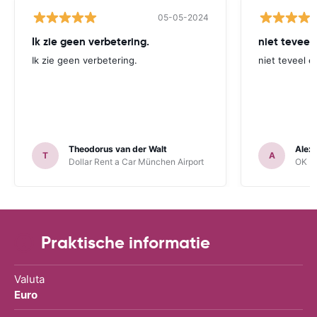
05-05-2024
Ik zie geen verbetering.
niet teveel
Ik zie geen verbetering.
niet teveel e
Theodorus van der Walt
Alex
T
A
Dollar Rent a Car München Airport
OK Mo
Praktische informatie
Valuta
Euro