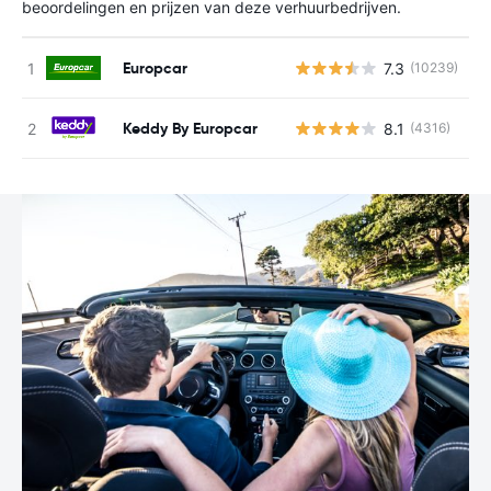
beoordelingen en prijzen van deze verhuurbedrijven.
Europcar
7.3
(10239)
G
Keddy By Europcar
8.1
(4316)
G