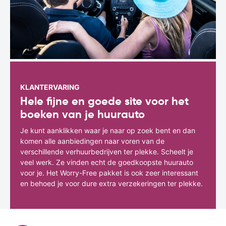
KLANTERVARING
Hele fijne en goede site voor het
boeken van je huurauto
Je kunt aanklikken waar je naar op zoek bent en dan
komen alle aanbiedingen naar voren van de
verschillende verhuurbedrijven ter plekke. Scheelt je
veel werk. Ze vinden echt de goedkoopste huurauto
voor je. Het Worry-Free pakket is ook zeer interessant
en behoed je voor dure extra verzekeringen ter plekke.