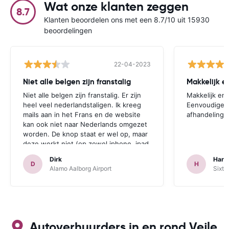
Wat onze klanten zeggen
8.7
Klanten beoordelen ons met een 8.7/10 uit 15930
beoordelingen
22-04-2023
Niet alle belgen zijn franstalig
Niet alle belgen zijn franstalig. Er zijn
Makkelijk en 
heel veel nederlandstaligen. Ik kreeg
Eenvoudige, 
mails aan in het Frans en de website
afhandeling 
kan ook niet naar Nederlands omgezet
worden. De knop staat er wel op, maar
deze werkt niet (op zowel iphone, ipad
als desktop geprobeerd.) Los dit
Dirk
Hara
probleem nog op en dan boek ik zeker
D
H
Alamo Aalborg Airport
Sixt 
terug.
Autoverhuurders in en rond Vejle