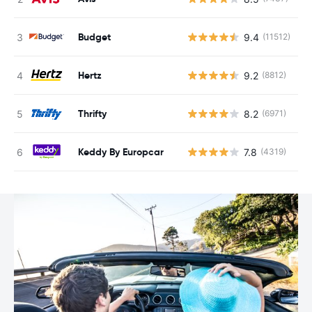
Budget
9.4
(11512)
G
Hertz
9.2
(8812)
G
Thrifty
8.2
(6971)
G
Keddy By Europcar
7.8
(4319)
G