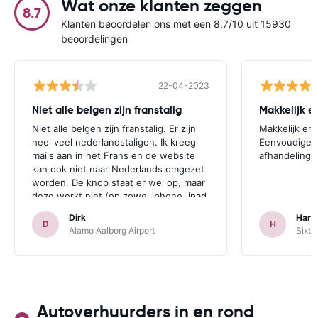
Wat onze klanten zeggen
8.7
Klanten beoordelen ons met een 8.7/10 uit 15930
beoordelingen
22-04-2023
Niet alle belgen zijn franstalig
Niet alle belgen zijn franstalig. Er zijn
Makkelijk en 
heel veel nederlandstaligen. Ik kreeg
Eenvoudige, 
mails aan in het Frans en de website
afhandeling 
kan ook niet naar Nederlands omgezet
worden. De knop staat er wel op, maar
deze werkt niet (op zowel iphone, ipad
als desktop geprobeerd.) Los dit
Dirk
Hara
probleem nog op en dan boek ik zeker
D
H
Alamo Aalborg Airport
Sixt 
terug.
Autoverhuurders in en rond