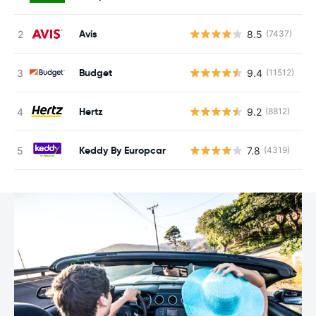
Avis
8.5
(7437)
G
Budget
9.4
(11512)
G
Hertz
9.2
(8812)
G
Keddy By Europcar
7.8
(4319)
G