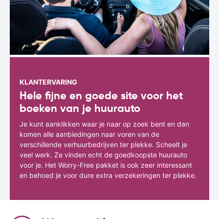
KLANTERVARING
Hele fijne en goede site voor het
boeken van je huurauto
Je kunt aanklikken waar je naar op zoek bent en dan
komen alle aanbiedingen naar voren van de
verschillende verhuurbedrijven ter plekke. Scheelt je
veel werk. Ze vinden echt de goedkoopste huurauto
voor je. Het Worry-Free pakket is ook zeer interessant
en behoed je voor dure extra verzekeringen ter plekke.