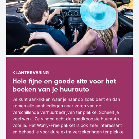
KLANTERVARING
Hele fijne en goede site voor het
boeken van je huurauto
Je kunt aanklikken waar je naar op zoek bent en dan
komen alle aanbiedingen naar voren van de
verschillende verhuurbedrijven ter plekke. Scheelt je
veel werk. Ze vinden echt de goedkoopste huurauto
voor je. Het Worry-Free pakket is ook zeer interessant
en behoed je voor dure extra verzekeringen ter plekke.