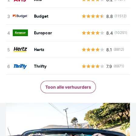
Budget
8.8
(11512)
G
Europcar
8.4
(10251)
G
Hertz
8.1
(8812)
G
Thrifty
7.9
(6971)
G
Toon alle verhuurders