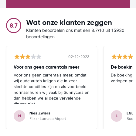
Wat onze klanten zeggen
8.7
Klanten beoordelen ons met een 8.7/10 uit 15930
beoordelingen
02-12-2023
Voor ons geen carrentals meer
De boeking
Voor ons geen carrentals meer, omdat
De boeking e
wij oude auto’s krijgen die in zeer
verlopen pri
slechte condities zijn en als voorbeeld
normaal huren wij vaak bij Sunnycars en
dan hebben we al deze vervelende
dingen niet.
Nies Zwiers
LGL
N
L
Flizzr Larnaca Airport
Budge