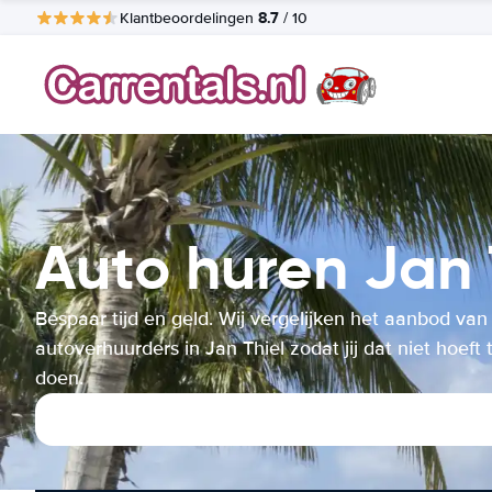
8.7
Klantbeoordelingen
/ 10
Auto huren Jan 
Bespaar tijd en geld. Wij vergelijken het aanbod van
autoverhuurders in Jan Thiel zodat jij dat niet hoeft 
doen.