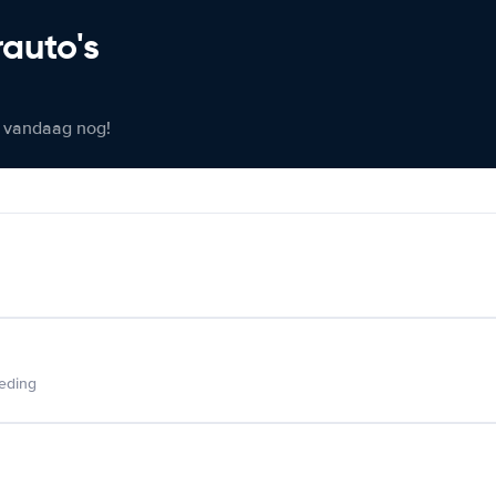
rauto's
er vandaag nog!
ieding