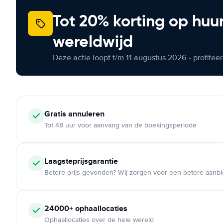
Tot 20% korting op huu
wereldwijd
Deze actie loopt t/m 11 augustus 2026 - profite
Gratis annuleren
Tot 48 uur voor aanvang van de boekingsperiode
Laagsteprijsgarantie
Betere prijs gevonden? Wij zorgen voor een betere aanb
24000+ ophaallocaties
Ophaallocaties over de hele wereld