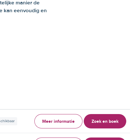
telijke manier de
 Je kan eenvoudig en
Meer informatie
Zoek en boek
schikbaar