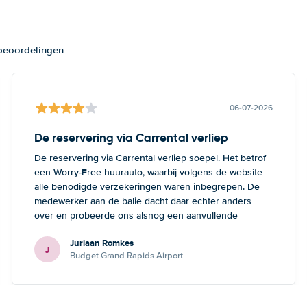
 beoordelingen
06-07-2026
De reservering via Carrental verliep
De reservering via Carrental verliep soepel. Het betrof
een Worry-Free huurauto, waarbij volgens de website
alle benodigde verzekeringen waren inbegrepen. De
medewerker aan de balie dacht daar echter anders
over en probeerde ons alsnog een aanvullende
verzekering te verkopen. Volgens hem waren we
Juriaan Romkes
zonder deze extra verzekering onvoldoende verzekerd.
J
Budget Grand Rapids Airport
Omdat wij ervan overtuigd waren dat alle verzekeringen
al waren inbegrepen, hebben we dit aanbod
afgewezen.