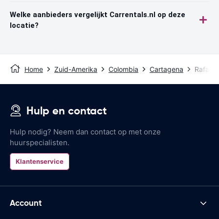
Welke aanbieders vergelijkt Carrentals.nl op deze
locatie?
Home
Zuid-Amerika
Colombia
Cartagena
Rafael 
Hulp en contact
Hulp nodig? Neem dan contact op met onze
huurspecialisten.
Klantenservice
Account