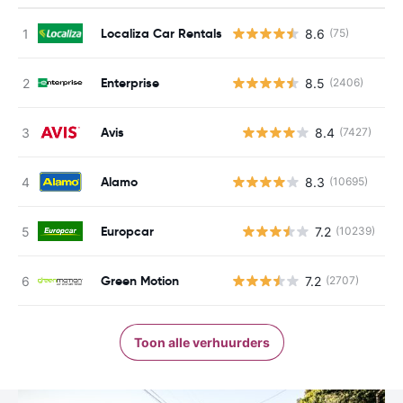
Localiza Car Rentals
8.6
(75)
Enterprise
8.5
(2406)
Avis
8.4
(7427)
G
Alamo
8.3
(10695)
Europcar
7.2
(10239)
G
Green Motion
7.2
(2707)
Toon alle verhuurders