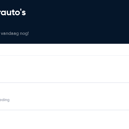
rauto's
er vandaag nog!
ieding