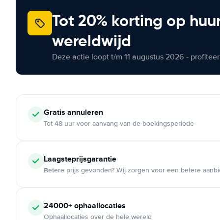
Tot 20% korting op huu
wereldwijd
Deze actie loopt t/m 11 augustus 2026 - profite
Gratis annuleren
Tot 48 uur voor aanvang van de boekingsperiode
Laagsteprijsgarantie
Betere prijs gevonden? Wij zorgen voor een betere aanb
24000+ ophaallocaties
Ophaallocaties over de hele wereld