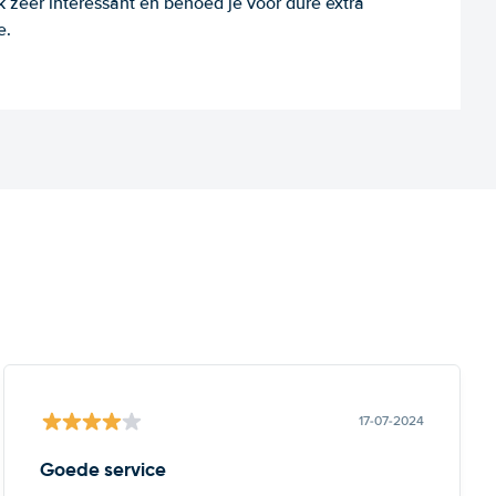
k zeer interessant en behoed je voor dure extra
e.
17-07-2024
Goede service