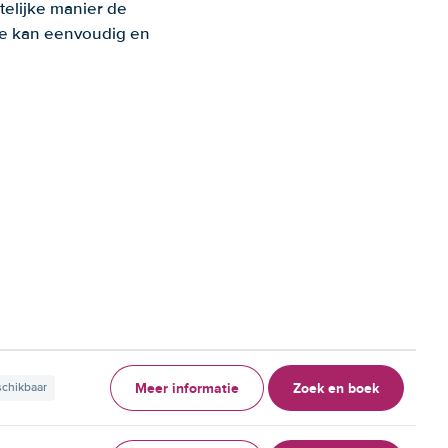
telijke manier de
 Je kan eenvoudig en
Meer informatie
Zoek en boek
schikbaar