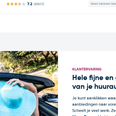
7.2
(8807)
Geen tarieven be
KLANTERVARING
Hele fijne e
van je huura
Je kunt aanklikken waa
aanbiedingen naar voren
Scheelt je veel werk. Z