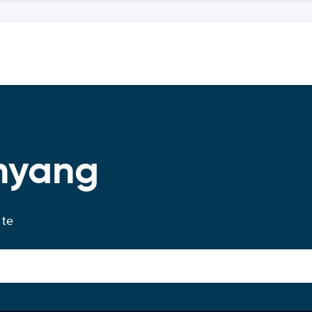
nyang
 te