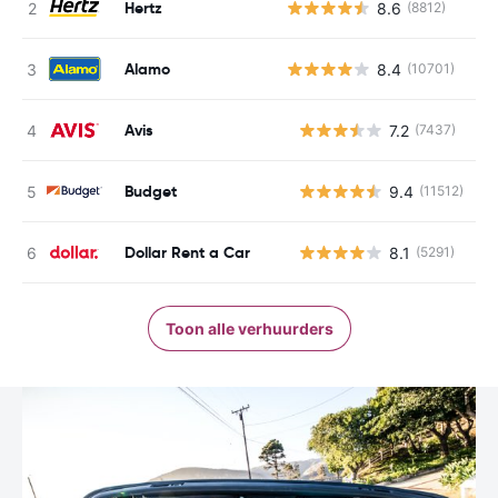
Hertz
8.6
(8812)
Alamo
8.4
(10701)
Avis
7.2
(7437)
G
Budget
9.4
(11512)
G
Dollar Rent a Car
8.1
(5291)
G
Toon alle verhuurders