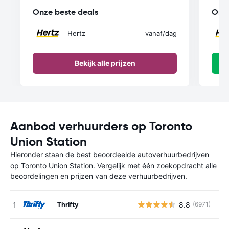
Onze beste deals
Onze
Hertz
vanaf
/dag
Bekijk alle prijzen
Aanbod verhuurders op Toronto
Union Station
Hieronder staan de best beoordeelde autoverhuurbedrijven
op Toronto Union Station. Vergelijk met één zoekopdracht alle
beoordelingen en prijzen van deze verhuurbedrijven.
Thrifty
8.8
(6971)
G