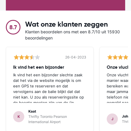
Wat onze klanten zeggen
8.7
Klanten beoordelen ons met een 8.7/10 uit 15930
beoordelingen
26-04-2023
Ik vind het een bijzonder
Onze vlucht
Ik vind het een bijzonder slechte zaak
Onze vlucht 
dat het via de website mogelijk is om
manier waaro
een GPS te reserveren en dat
bereiken was
vervolgens aan de balie blijkt dat dat
maar jammar 
niet kan. U zou als reserveringssite op
telefoon niet
de hoogte moeten zijn van de (in
gemaild naar 
zichzelf idiote) regel dat het huren van
jammer genoe
Kaat
een GPS bij een kleine auto onmogelijk
Deze opmerki
Joha
K
Thrifty Toronto Pearson
J
is. Dan heeft de klant tenminste de
Thrifte als vo
Thrif
International Airport
mogelijkheid om nog een andere keuze
op een ander
te maken.
kunnen nemen