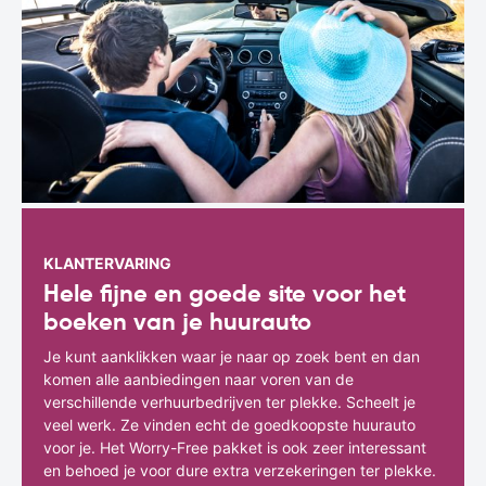
KLANTERVARING
Hele fijne en goede site voor het
boeken van je huurauto
Je kunt aanklikken waar je naar op zoek bent en dan
komen alle aanbiedingen naar voren van de
verschillende verhuurbedrijven ter plekke. Scheelt je
veel werk. Ze vinden echt de goedkoopste huurauto
voor je. Het Worry-Free pakket is ook zeer interessant
en behoed je voor dure extra verzekeringen ter plekke.