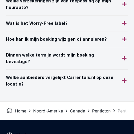
Welke verzekeringen zijn van toepassing op mijn
huurauto?
Wat is het Worry-Free label?
Hoe kan ik mijn boeking wijzigen of annuleren?
Binnen welke termijn wordt mijn boeking
bevestigd?
Welke aanbieders vergelijkt Carrentals.nl op deze
locatie?
Home
Noord-Amerika
Canada
Penticton
Penticto