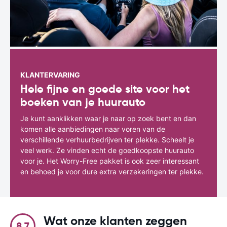
KLANTERVARING
Hele fijne en goede site voor het
boeken van je huurauto
Je kunt aanklikken waar je naar op zoek bent en dan
komen alle aanbiedingen naar voren van de
verschillende verhuurbedrijven ter plekke. Scheelt je
veel werk. Ze vinden echt de goedkoopste huurauto
voor je. Het Worry-Free pakket is ook zeer interessant
en behoed je voor dure extra verzekeringen ter plekke.
Wat onze klanten zeggen
8.7