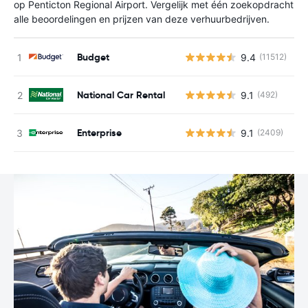
op Penticton Regional Airport. Vergelijk met één zoekopdracht
alle beoordelingen en prijzen van deze verhuurbedrijven.
Budget
9.4
(11512)
G
National Car Rental
9.1
(492)
G
Enterprise
9.1
(2409)
G