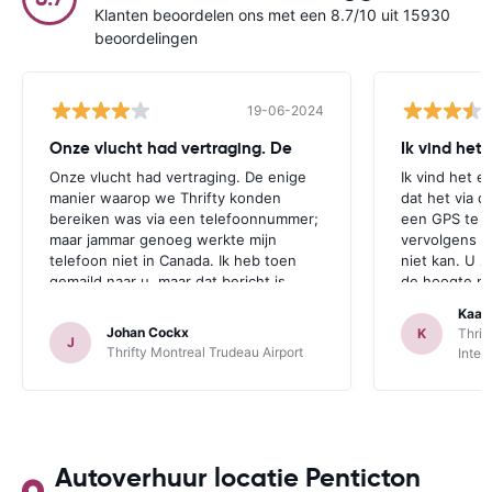
Klanten beoordelen ons met een 8.7/10 uit 15930
beoordelingen
19-06-2024
Onze vlucht had vertraging. De
Ik vind het
Onze vlucht had vertraging. De enige
Ik vind het e
manier waarop we Thrifty konden
dat het via d
bereiken was via een telefoonnummer;
een GPS te r
maar jammar genoeg werkte mijn
vervolgens aa
telefoon niet in Canada. Ik heb toen
niet kan. U z
gemaild naar u, maar dat bericht is
de hoogte mo
jammer genoeg te laat aangekomen.
zichzelf idio
Kaat
Deze opmerking geldt zowel voor
een GPS bij 
Johan Cockx
K
Thrif
J
Thrifte als voor u: het zou fijn zijn om
is. Dan heeft
Thrifty Montreal Trudeau Airport
Inter
op een andere manier contact te
mogelijkheid
kunnen nemen, bvb via mail, whatsapp,
te maken.
website chat, ..., gelijk welk kanaal dat
ook over Wifi werkt.
Autoverhuur locatie Penticton