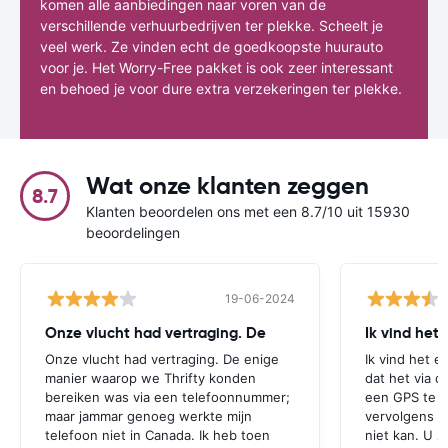
komen alle aanbiedingen naar voren van de
verschillende verhuurbedrijven ter plekke. Scheelt je
veel werk. Ze vinden echt de goedkoopste huurauto
voor je. Het Worry-Free pakket is ook zeer interessant
en behoed je voor dure extra verzekeringen ter plekke.
Wat onze klanten zeggen
8.7
Klanten beoordelen ons met een 8.7/10 uit 15930
beoordelingen
19-06-2024
Onze vlucht had vertraging. De
Ik vind het
Onze vlucht had vertraging. De enige
Ik vind het e
manier waarop we Thrifty konden
dat het via d
bereiken was via een telefoonnummer;
een GPS te r
maar jammar genoeg werkte mijn
vervolgens aa
telefoon niet in Canada. Ik heb toen
niet kan. U z