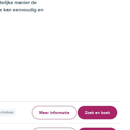
telijke manier de
 Je kan eenvoudig en
Meer informatie
Zoek en boek
schikbaar