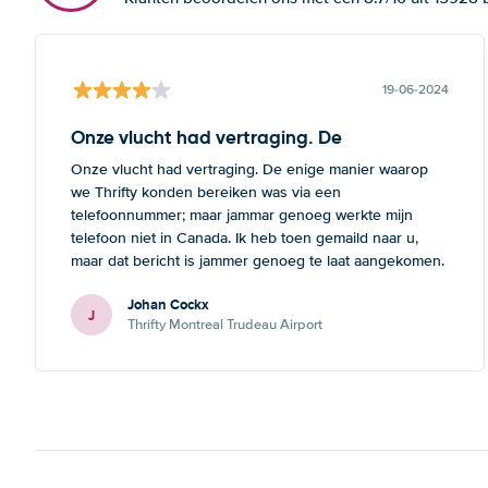
19-06-2024
Onze vlucht had vertraging. De
Onze vlucht had vertraging. De enige manier waarop
we Thrifty konden bereiken was via een
telefoonnummer; maar jammar genoeg werkte mijn
telefoon niet in Canada. Ik heb toen gemaild naar u,
maar dat bericht is jammer genoeg te laat aangekomen.
Deze opmerking geldt zowel voor Thrifte als voor u: het
Johan Cockx
zou fijn zijn om op een andere manier contact te
J
Thrifty Montreal Trudeau Airport
kunnen nemen, bvb via mail, whatsapp, website chat, ...,
gelijk welk kanaal dat ook over Wifi werkt.