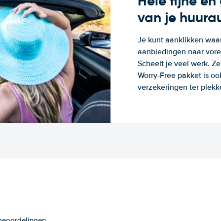
Hele fijne e
van je huura
Je kunt aanklikken waa
aanbiedingen naar voren
Scheelt je veel werk. Z
Worry-Free pakket is oo
verzekeringen ter plekk
 beoordelingen