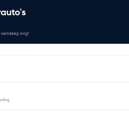
rauto's
er vandaag nog!
ieding