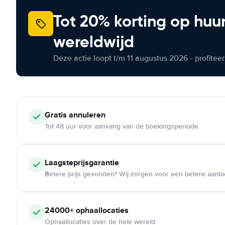
Tot 20% korting op huu
wereldwijd
Deze actie loopt t/m 11 augustus 2026 - profite
Gratis annuleren
Tot 48 uur voor aanvang van de boekingsperiode
Laagsteprijsgarantie
Betere prijs gevonden? Wij zorgen voor een betere aanb
24000+ ophaallocaties
Ophaallocaties over de hele wereld