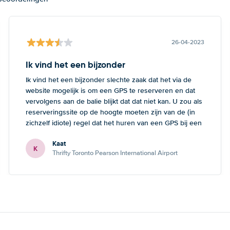
26-04-2023
Ik vind het een bijzonder
Ik vind het een bijzonder slechte zaak dat het via de
website mogelijk is om een GPS te reserveren en dat
vervolgens aan de balie blijkt dat dat niet kan. U zou als
reserveringssite op de hoogte moeten zijn van de (in
zichzelf idiote) regel dat het huren van een GPS bij een
kleine auto onmogelijk is. Dan heeft de klant tenminste
Kaat
de mogelijkheid om nog een andere keuze te maken.
K
Thrifty Toronto Pearson International Airport