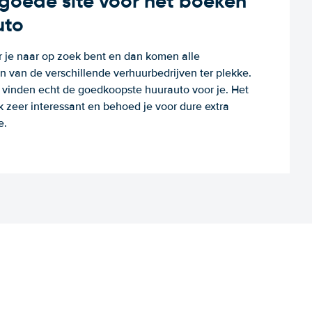
n goede site voor het boeken
uto
r je naar op zoek bent en dan komen alle
 van de verschillende verhuurbedrijven ter plekke.
e vinden echt de goedkoopste huurauto voor je. Het
k zeer interessant en behoed je voor dure extra
e.