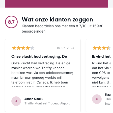
Wat onze klanten zeggen
8.7
Klanten beoordelen ons met een 8.7/10 uit 15930
beoordelingen
19-06-2024
Onze vlucht had vertraging. De
Ik vind het
Onze vlucht had vertraging. De enige
Ik vind het e
manier waarop we Thrifty konden
dat het via d
bereiken was via een telefoonnummer;
een GPS te r
maar jammar genoeg werkte mijn
vervolgens aa
telefoon niet in Canada. Ik heb toen
niet kan. U z
gemaild naar u, maar dat bericht is
de hoogte mo
jammer genoeg te laat aangekomen.
zichzelf idio
Kaat
Deze opmerking geldt zowel voor
een GPS bij 
Johan Cockx
K
Thrif
J
Thrifte als voor u: het zou fijn zijn om
is. Dan heeft
Thrifty Montreal Trudeau Airport
Inter
op een andere manier contact te
mogelijkheid
kunnen nemen, bvb via mail, whatsapp,
te maken.