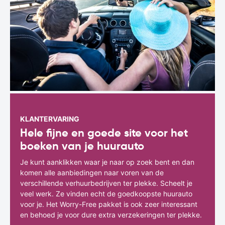
KLANTERVARING
Hele fijne en goede site voor het
boeken van je huurauto
Je kunt aanklikken waar je naar op zoek bent en dan
komen alle aanbiedingen naar voren van de
verschillende verhuurbedrijven ter plekke. Scheelt je
veel werk. Ze vinden echt de goedkoopste huurauto
voor je. Het Worry-Free pakket is ook zeer interessant
en behoed je voor dure extra verzekeringen ter plekke.