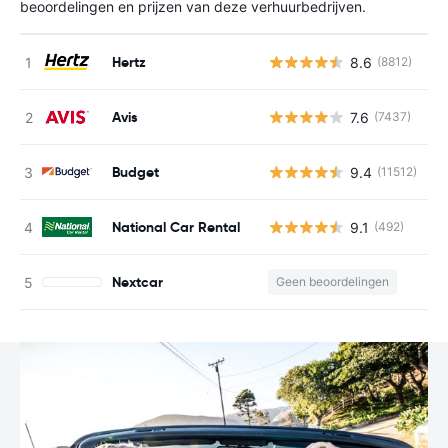
beoordelingen en prijzen van deze verhuurbedrijven.
Hertz
8.6
(8812)
G
Avis
7.6
(7437)
G
Budget
9.4
(11512)
G
National Car Rental
9.1
(492)
G
Nextcar
Geen beoordelingen
G