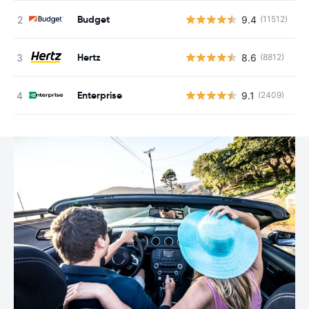
Budget
9.4
(11512)
G
Hertz
8.6
(8812)
G
Enterprise
9.1
(2409)
G