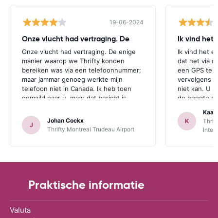
19-06-2024
Onze vlucht had vertraging. De
Ik vind het
Onze vlucht had vertraging. De enige
Ik vind het e
manier waarop we Thrifty konden
dat het via d
bereiken was via een telefoonnummer;
een GPS te r
maar jammar genoeg werkte mijn
vervolgens aa
telefoon niet in Canada. Ik heb toen
niet kan. U z
gemaild naar u, maar dat bericht is
de hoogte mo
jammer genoeg te laat aangekomen.
zichzelf idio
Kaat
Deze opmerking geldt zowel voor
een GPS bij 
Johan Cockx
K
Thrif
J
Thrifte als voor u: het zou fijn zijn om
is. Dan heeft
Thrifty Montreal Trudeau Airport
Inter
op een andere manier contact te
mogelijkheid
kunnen nemen, bvb via mail, whatsapp,
te maken.
website chat, ..., gelijk welk kanaal dat
ook over Wifi werkt.
Praktische informatie
Valuta