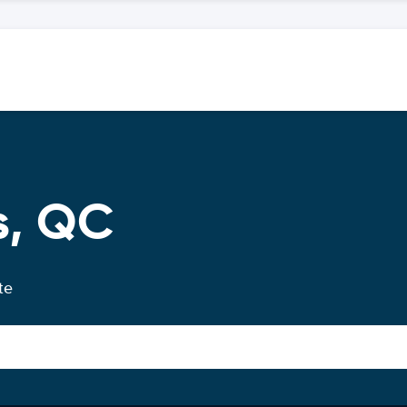
s, QC
te