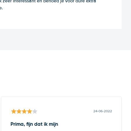
k zeer interessant en behoed je voor dure extra
e.
24-06-2022
Prima, fijn dat ik mijn