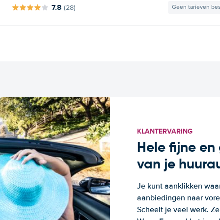
7.8
(28)
Geen tarieven be
KLANTERVARING
Hele fijne e
van je huura
Je kunt aanklikken waa
aanbiedingen naar voren
Scheelt je veel werk. Z