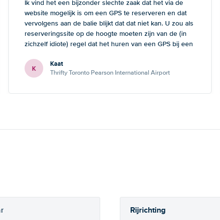
Ik vind het een bijzonder slechte zaak dat het via de
website mogelijk is om een GPS te reserveren en dat
vervolgens aan de balie blijkt dat dat niet kan. U zou als
reserveringssite op de hoogte moeten zijn van de (in
zichzelf idiote) regel dat het huren van een GPS bij een
kleine auto onmogelijk is. Dan heeft de klant tenminste
Kaat
de mogelijkheid om nog een andere keuze te maken.
K
Thrifty Toronto Pearson International Airport
Rijrichting
r