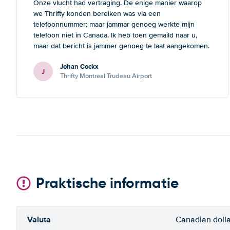
Onze vlucht had vertraging. De enige manier waarop
we Thrifty konden bereiken was via een
telefoonnummer; maar jammar genoeg werkte mijn
telefoon niet in Canada. Ik heb toen gemaild naar u,
maar dat bericht is jammer genoeg te laat aangekomen.
Deze opmerking geldt zowel voor Thrifte als voor u: het
Johan Cockx
zou fijn zijn om op een andere manier contact te
J
Thrifty Montreal Trudeau Airport
kunnen nemen, bvb via mail, whatsapp, website chat, ...,
gelijk welk kanaal dat ook over Wifi werkt.
Praktische informatie
Valuta
Canadian dolla