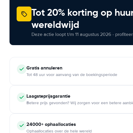
Tot 20% korting op huu
wereldwijd
Deze actie loopt t/m 11 augustus 2026 - profite
Gratis annuleren
Tot 48 uur voor aanvang van de boekingsperiode
Laagsteprijsgarantie
Betere prijs gevonden? Wij zorgen voor een betere aanb
24000+ ophaallocaties
Ophaallocaties over de hele wereld