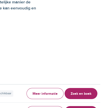
telijke manier de
 Je kan eenvoudig en
Meer informatie
Zoek en boek
schikbaar