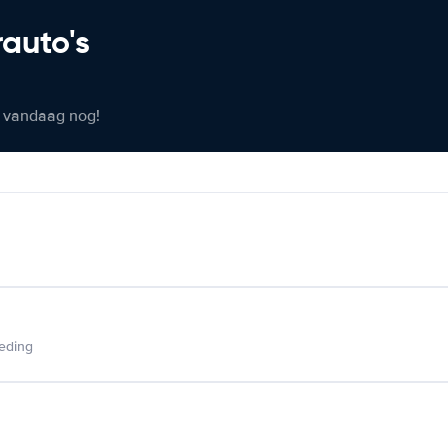
rauto's
er vandaag nog!
ieding