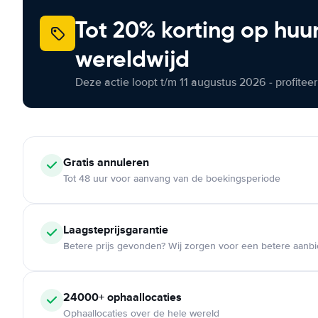
Tot 20% korting op huu
wereldwijd
Deze actie loopt t/m 11 augustus 2026 - profite
Gratis annuleren
Tot 48 uur voor aanvang van de boekingsperiode
Laagsteprijsgarantie
Betere prijs gevonden? Wij zorgen voor een betere aanb
24000+ ophaallocaties
Ophaallocaties over de hele wereld