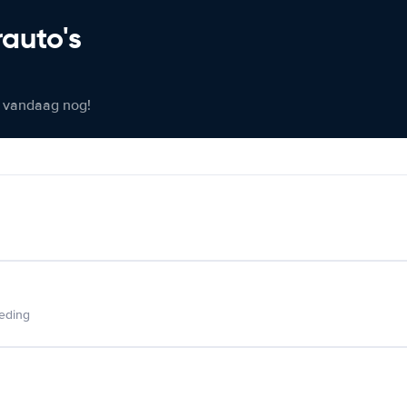
rauto's
er vandaag nog!
ieding