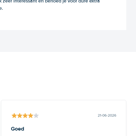
k zeer interessant en behoed je voor dure extra
e.
21-06-2026
Goed