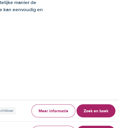
telijke manier de
 Je kan eenvoudig en
Meer informatie
Zoek en boek
schikbaar