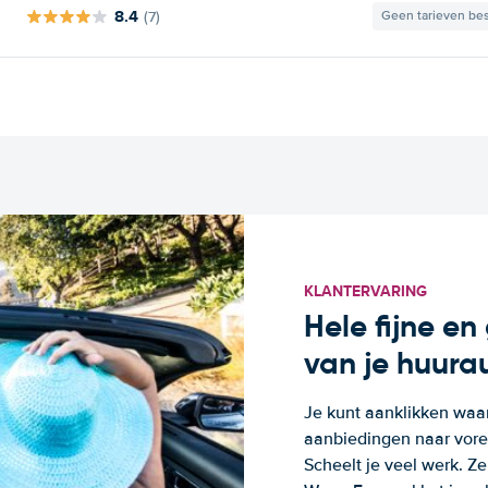
8.4
(7)
Geen tarieven be
KLANTERVARING
Hele fijne e
van je huura
Je kunt aanklikken waa
aanbiedingen naar voren
Scheelt je veel werk. Z