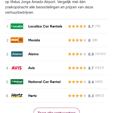
op Ilhéus Jorge Amado Airport. Vergelijk met één
zoekopdracht alle beoordelingen en prijzen van deze
verhuurbedrijven.
Localiza Car Rentals
8.7
(75)
G
Movida
8
(28)
G
Alamo
6.9
(10701)
G
Avis
8.7
(7437)
G
National Car Rental
8.4
(492)
G
Hertz
8.3
(8812)
G
Toon alle verhuurders