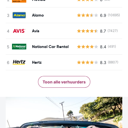
Alamo
6.9
(10695)
G
Avis
8.7
(7427)
G
National Car Rental
8.4
(491)
G
Hertz
8.3
(8807)
G
Toon alle verhuurders