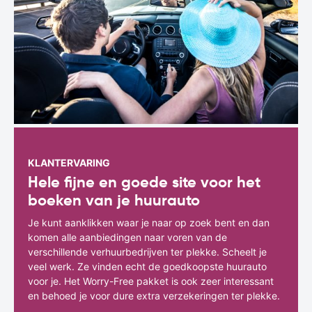
KLANTERVARING
Hele fijne en goede site voor het
boeken van je huurauto
Je kunt aanklikken waar je naar op zoek bent en dan
komen alle aanbiedingen naar voren van de
verschillende verhuurbedrijven ter plekke. Scheelt je
veel werk. Ze vinden echt de goedkoopste huurauto
voor je. Het Worry-Free pakket is ook zeer interessant
en behoed je voor dure extra verzekeringen ter plekke.