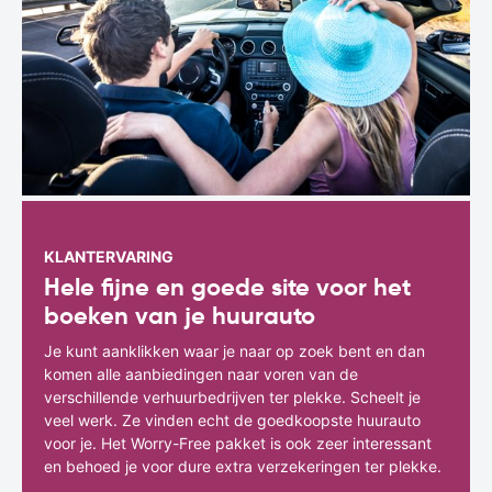
KLANTERVARING
Hele fijne en goede site voor het
boeken van je huurauto
Je kunt aanklikken waar je naar op zoek bent en dan
komen alle aanbiedingen naar voren van de
verschillende verhuurbedrijven ter plekke. Scheelt je
veel werk. Ze vinden echt de goedkoopste huurauto
voor je. Het Worry-Free pakket is ook zeer interessant
en behoed je voor dure extra verzekeringen ter plekke.